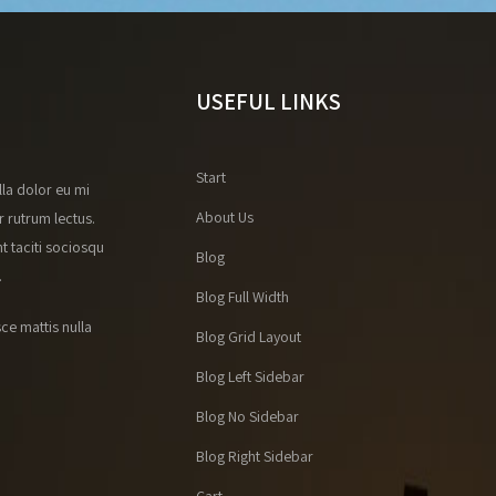
USEFUL LINKS
Start
lla dolor eu mi
About Us
r rutrum lectus.
t taciti sociosqu
Blog
.
Blog Full Width
ce mattis nulla
Blog Grid Layout
Blog Left Sidebar
Blog No Sidebar
Blog Right Sidebar