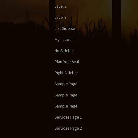
Lavel 2
Lavel 3
Left Sidebar
My account
No Sidebar
Plan Your Visit
Right Sidebar
Sample Page
Sample Page
Sample Page
Services Page 1
Services Page 2