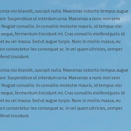
lacinia nisi blandit, suscipit nulla. Maecenas lobortis tempus augue
 ornare. Suspendisse ut interdum urna. Maecenas a nunc non sem
ugiat convallis. In convallis molestie mauris, id tempus nisi
neque, fermentum tincidunt mi. Cras convallis eleifend justo id
uet eu vel massa. Sed ut augue turpis. Nunc in mollis massa, eu
 non consectetur leo consequat ac. In vel quam ultricies, semper
ifend tincidunt.
lacinia nisi blandit, suscipit nulla. Maecenas lobortis tempus augue
 ornare. Suspendisse ut interdum urna. Maecenas a nunc non sem
ugiat convallis. In convallis molestie mauris, id tempus nisi
neque, fermentum tincidunt mi. Cras convallis eleifend justo id
uet eu vel massa. Sed ut augue turpis. Nunc in mollis massa, eu
 non consectetur leo consequat ac. In vel quam ultricies, semper
ifend tincidunt.