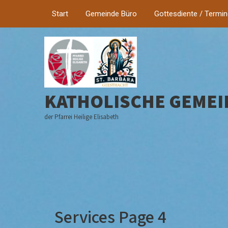
Start
Gemeinde Büro
Gottesdiente / Termi
KATHOLISCHE GEMEI
der Pfarrei Heilige Elisabeth
Services Page 4