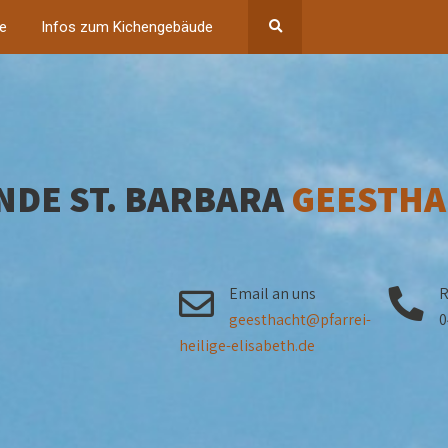
ne
Infos zum Kichengebäude
NDE ST. BARBARA
GEESTHA
Email an uns
R
geesthacht@pfarrei-
0
heilige-elisabeth.de